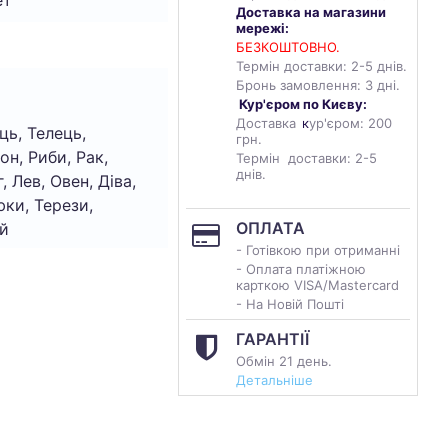
Доставка на магазини
мережі:
БЕЗКОШТОВНО.
Термін доставки: 2-5 днів.
Бронь замовлення: 3 дні.
Кур'єром по Києву:
Доставка
к
ур'єром: 200
ць, Телець,
грн.
он, Риби, Рак,
Термін доставки: 2-5
днів.
, Лев, Овен, Діва,
ки, Терези,
ОПЛАТА
й
- Готівкою при отриманні
- Оплата платіжною
карткою VISA/Mastercard
- На Новій Пошті
ГАРАНТІЇ
Обмін 21 день.
Детальніше