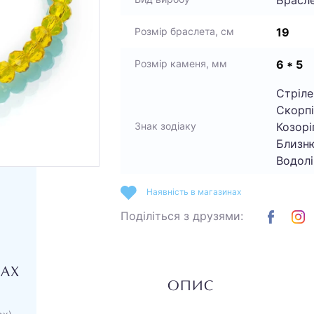
19
Розмір браслета, см
6 * 5
Розмір каменя, мм
Стріле
Скорпі
Козоріг
Знак зодіаку
Близню
Водолі
Наявність в магазинах
Поділіться з друзями:
НАХ
ОПИС