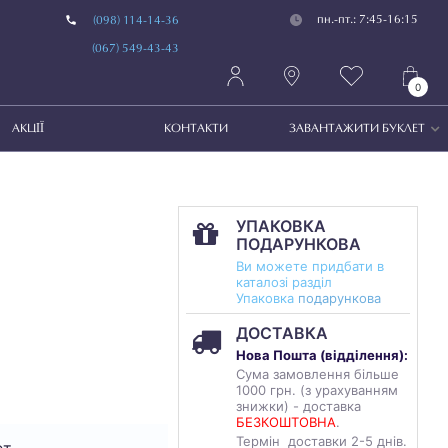
пн.-пт.: 7:45-16:15
(098) 114-14-36
(067) 549-43-43
0
АКЦІЇ
КОНТАКТИ
ЗАВАНТАЖИТИ БУКЛЕТ
УПАКОВКА
ПОДАРУНКОВА
Ви можете придбати в
каталозі разділ
Упаковка
подарункова
ДОСТАВКА
Нова Пошта (
відділення
):
Сума замовлення більше
1000 грн. (з урахуванням
знижки) - доставка
БЕЗКОШТОВНА
.
Термін доставки 2-5 днів.
ет