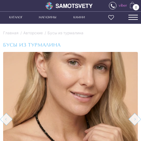
viber
0
КАТАЛОГ
МАГАЗИНЫ
КАМНИ
Главная
Авторские
Бусы из турмалина
БУСЫ ИЗ ТУРМАЛИНА