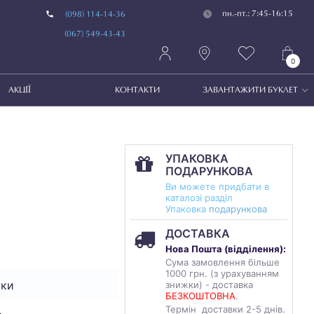
пн.-пт.: 7:45-16:15
(098) 114-14-36
(067) 549-43-43
0
АКЦІЇ
КОНТАКТИ
ЗАВАНТАЖИТИ БУКЛЕТ
УПАКОВКА
ПОДАРУНКОВА
Ви можете придбати в
каталозі разділ
Упаковка
подарункова
ДОСТАВКА
Нова Пошта (
відділення
):
Сума замовлення більше
1000 грн. (з урахуванням
чки
знижки) - доставка
БЕЗКОШТОВНА
.
Термін доставки 2-5 днів.