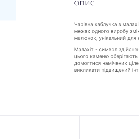
ОПИС
Чарівна каблучка з малахі
межах одного виробу змі
малюнок, унікальний для к
Малахіт - символ здійсне
цього каменю оберігають 
домогтися намічених ціле
викликати підвищений інт