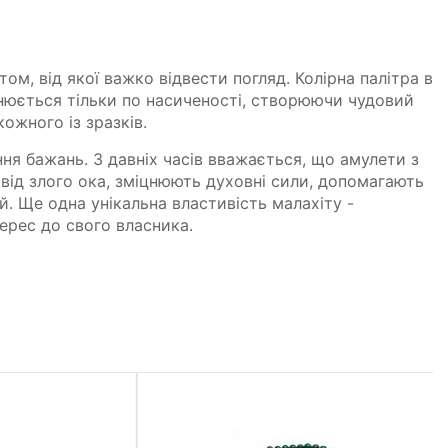
том, від якої важко відвести погляд. Колірна палітра в
нюється тільки по насиченості, створюючи чудовий
ожного із зразків.
ння бажань. З давніх часів вважається, що амулети з
від злого ока, зміцнюють духовні сили, допомагають
й. Ще одна унікальна властивість малахіту -
ерес до свого власника.