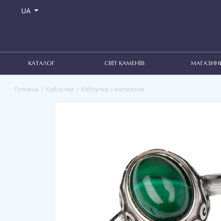
UA
КАТАЛОГ
СВІТ КАМЕНІВ
МАГАЗИН
Головна
Каблучки
Каблучка з малахітом