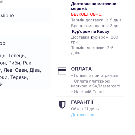
іт
Доставка на магазини
мережі:
БЕЗКОШТОВНО.
змірне
Термін доставки: 2-5 днів.
Бронь замовлення: 3 дні.
Кур'єром по Києву:
Доставка
к
ур'єром: 200
грн.
ор
Термін доставки: 2-5
днів.
ць, Телець,
он, Риби, Рак,
ОПЛАТА
, Лев, Овен, Діва,
- Готівкою при отриманні
ки, Терези,
- Оплата платіжною
й
карткою VISA/Mastercard
- На Новій Пошті
ГАРАНТІЇ
Обмін 21 день.
Детальніше