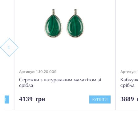
Previous
Артикул: 1.10.20.009
Артикул: 1.05.
Сережки з натуральним малахітом зі
Каблучка з 
срібла
срібла
4139 грн
3889 грн
КУПИТИ