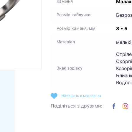
Малах
Каміння
Безро
Розмір каблучки
8 * 5
Розмір каменя, мм
мельхі
Матеріал
Стріле
Скорпі
Козоріг
Знак зодіаку
Близню
Водолі
Наявність в магазинах
Поділіться з друзями: