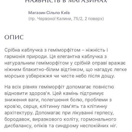
НАЯВНІСТЬ В МАГАЗИНАХ
Магазин Сільпо Київ
(пр. Червоної Калини, 75/2, 2 поверх)
ОПИС
Срібна каблучка з геміморфітом – ніжність і
гармонія природи. Ця елегантна каблучка з
натуральним геміморфітом у срібній оправі вражає
ніжним блакитно-білим відтінком, що нагадує легке
морське узбережжя чи чисте небо після дощу.
На всіх рівнях геміморфіт допомагає повністю
відновити здоров'я. Цей камінь підтримує
зниження ваги, полегшення болю, проблеми з
кров'ю, серце, клітинну пам'ять та клітинну
архітектуру. Допомагає при лікуванні герпесу,
бородавок, виразкового коліту, гормонального
дисбалансу, опіків та синдрому неспокійних ніг.