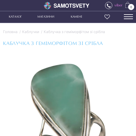
viber
0
КАТАЛОГ
МАГАЗИНИ
КАМЕНІ
Головна
Каблучки
Каблучка з геміморфітом зі срібла
КАБЛУЧКА З ГЕМІМОРФІТОМ ЗІ СРІБЛА