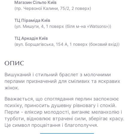
Магазин Сільпо Київ
(пр. Червоної Калини, 75/2, 2 поверх)
ТЦ Піраміда Київ
(ул. Мишуги, 4, 1 поверх (біля м-на «Watsons»))
ТЦ Аркадія Київ
(вул. Борщагівська, 154 А, 1 поверх (боковий вхід))
ОПИС
Вишуканий і стильний браслет з молочними
перлами призначений для сміливих та яскравих
жінок.
Вважається, що споглядання перлин заспокоює
психіку, приносить душевну рівновагу і спокій.
Перли - еліксир молодості, виганяє меланхолію і
турботи, відновлює втрачені сили, зберігає красу.
Це символ процвітання і благополуччя.