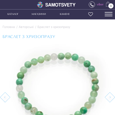
viber
0
КАТАЛОГ
МАГАЗИНИ
КАМЕНІ
Головна
Авторські
Браслет з хризопразу
БРАСЛЕТ З ХРИЗОПРАЗУ